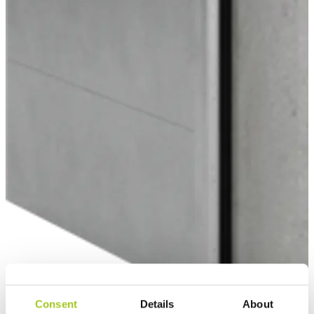
Consent
Details
About