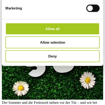
Produktkategorien
Marketing
Bestseller
Sommer bei Energy Cool: Nachhaltige Innovationen 🌞🌿
Allow all
Allow selection
Deny
Der Sommer und die Ferienzeit stehen vor der Tür – und wir bei