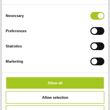
Consent
Necessary
Selection
Preferences
Dansk
Log ind
Tilmeld
Åbn hovedmenu
Statistics
Marketing
Allow all
Produkter
Allow selection
Produktkategorier