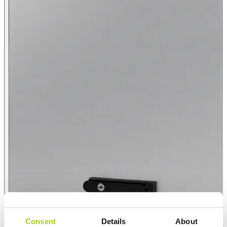
Consent
Details
About