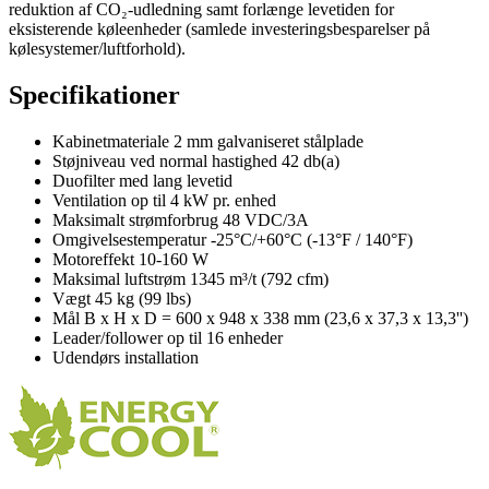
reduktion af CO₂-udledning samt forlænge levetiden for
eksisterende køleenheder (samlede investeringsbesparelser på
kølesystemer/luftforhold).
Specifikationer
Kabinetmateriale 2 mm galvaniseret stålplade
Støjniveau ved normal hastighed 42 db(a)
Duofilter med lang levetid
Ventilation op til 4 kW pr. enhed
Maksimalt strømforbrug 48 VDC/3A
Omgivelsestemperatur -25°C/+60°C (-13°F / 140°F)
Motoreffekt 10-160 W
Maksimal luftstrøm 1345 m³/t (792 cfm)
Vægt 45 kg (99 lbs)
Mål B x H x D = 600 x 948 x 338 mm (23,6 x 37,3 x 13,3'')
Leader/follower op til 16 enheder
Udendørs installation