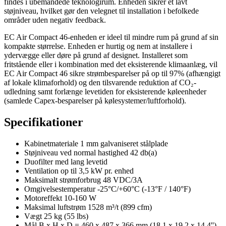
findes i ubemandede teknologirum. Enheden sikrer et lavt
støjniveau, hvilket gør den velegnet til installation i befolkede
områder uden negativ feedback.
EC Air Compact 46-enheden er ideel til mindre rum på grund af sin
kompakte størrelse. Enheden er hurtig og nem at installere i
ydervægge eller døre på grund af designet. Installeret som
fritstående eller i kombination med det eksisterende klimaanlæg, vil
EC Air Compact 46 sikre strømbesparelser på op til 97% (afhængigt
af lokale klimaforhold) og den tilsvarende reduktion af CO₂-
udledning samt forlænge levetiden for eksisterende køleenheder
(samlede Capex-besparelser på kølesystemer/luftforhold).
Specifikationer
Kabinetmateriale 1 mm galvaniseret stålplade
Støjniveau ved normal hastighed 42 db(a)
Duofilter med lang levetid
Ventilation op til 3,5 kW pr. enhed
Maksimalt strømforbrug 48 VDC/3A
Omgivelsestemperatur -25°C/+60°C (-13°F / 140°F)
Motoreffekt 10-160 W
Maksimal luftstrøm 1528 m³/t (899 cfm)
Vægt 25 kg (55 lbs)
Mål B x H x D = 460 x 487 x 366 mm (18,1 x 19,2 x 14,4'')