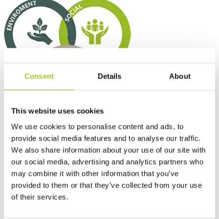
Consent
Details
About
This website uses cookies
We use cookies to personalise content and ads, to
Vores mål
provide social media features and to analyse our traffic.
We also share information about your use of our site with
CO2-neutral i scope 1 og 2 inden 2030 (basisår 2019)
our social media, advertising and analytics partners who
Reducerer CO2-udledninger med 50% i scope 3 inden 2050
may combine it with other information that you’ve
(basisår 2019)
provided to them or that they’ve collected from your use
ISO 14001-certificering og SBTi-godkendelse inden 2025.
75% genanvendte og genanvendelige materialer i produkter
of their services.
inden 2030.
100% bæredygtig emballage inden 2030.