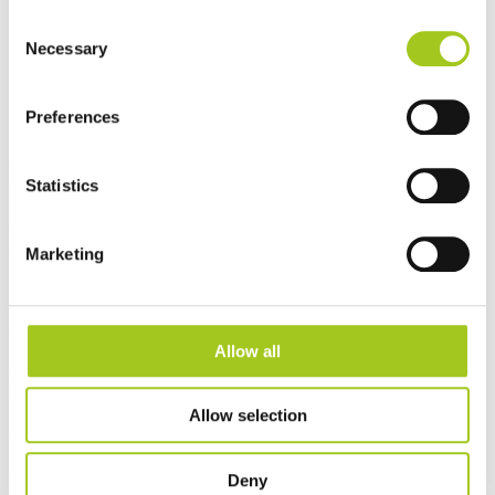
Høj trivsel gennem fleksibilitet, karriereveje og diversitet.
Støtte lokale fællesskaber gennem sociale initiativer.
Consent
Kønsdiversitet i ledelsen: 50% underrepræsenterede køn
Necessary
Selection
inden 2030.
0 arbejdsulykker inden 2025.
Transparens gennem årlig ESG-rapportering.
Preferences
Statistics
Marketing
Allow all
Allow selection
Deny